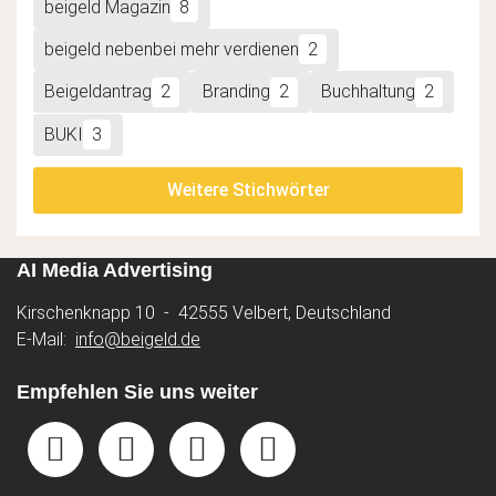
beigeld Magazin
8
beigeld nebenbei mehr verdienen
2
Beigeldantrag
2
Branding
2
Buchhaltung
2
BUKI
3
Weitere Stichwörter
AI Media Advertising
Kirschenknapp 10 - 42555 Velbert, Deutschland
E-Mail:
info@beigeld.de
Empfehlen Sie uns weiter