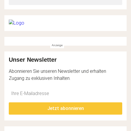
Unser Newsletter
Abonnieren Sie unseren Newsletter und erhalten
Zugang zu exklusiven Inhalten.
Do
*Ihre
not
E-
fill
Mailadresse:
Jetzt abonnieren
this
field