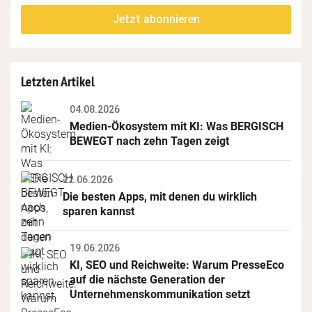
fill
Mailadresse:
Jetzt abonnieren
this
field
Letzten Artikel
04.08.2026
Medien-Ökosystem mit KI: Was BERGISCH 
BEWEGT nach zehn Tagen zeigt
22.06.2026
Die besten Apps, mit denen du wirklich 
sparen kannst
19.06.2026
KI, SEO und Reichweite: Warum PresseEco 
auf die nächste Generation der 
Unternehmenskommunikation setzt