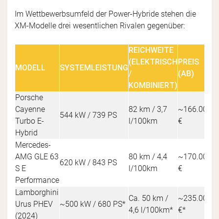
Im Wettbewerbsumfeld der Power-Hybride stehen die
XM-Modelle drei wesentlichen Rivalen gegenüber:
REICHWEITE
(ELEKTRISCH
PREIS
MODELL
SYSTEMLEISTUNG
F
/
(AB)
KOMBINIERT)
Porsche
Cayenne
82 km / 3,7
~166.000
544 kW / 739 PS
4,
Turbo E-
l/100km
€
Hybrid
Mercedes-
AMG GLE 63
80 km / 4,4
~170.000
620 kW / 843 PS
3,
S E
l/100km
€
Performance
Lamborghini
Ca. 50 km /
~235.000
Urus PHEV
~500 kW / 680 PS*
~
4,6 l/100km*
€*
(2024)