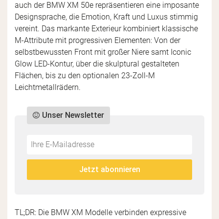
auch der BMW XM 50e repräsentieren eine imposante
Designsprache, die Emotion, Kraft und Luxus stimmig
vereint. Das markante Exterieur kombiniert klassische
M-Attribute mit progressiven Elementen: Von der
selbstbewussten Front mit großer Niere samt Iconic
Glow LED-Kontur, über die skulptural gestalteten
Flächen, bis zu den optionalen 23-Zoll-M
Leichtmetallrädern.
Unser Newsletter
Do
*Ihre
not
E-
fill
Mailadresse:
Jetzt abonnieren
this
field
TL;DR: Die BMW XM Modelle verbinden expressive