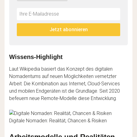
Do
*Ihre
not
E-
fill
Mailadresse:
Jetzt abonnieren
this
field
Wissens-Highlight
Laut Wikipedia basiert das Konzept des digitalen
Nomadentums auf neuen Möglichkeiten vernetzter
Arbeit. Die Kombination aus Internet, Cloud-Services
und mobilen Endgeräten ist die Grundlage. Seit 2020
befeuern neue Remote-Modelle diese Entwicklung.
Digitale Nomaden: Realität, Chancen & Risiken
Arbeitsmodelle und Realitäten