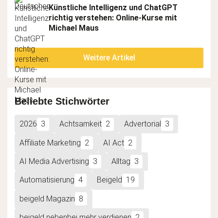
Künstliche Intelligenz und ChatGPT 
richtig verstehen: Online-Kurse mit 
Michael Maus
Weitere Artikel
Beliebte Stichwörter
2026
3
Achtsamkeit
2
Advertorial
3
Affiliate Marketing
2
AI Act
2
AI Media Advertising
3
Alltag
3
Automatisierung
4
Beigeld
19
beigeld Magazin
8
beigeld nebenbei mehr verdienen
2