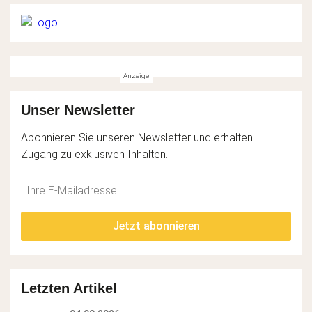
Unser Newsletter
Abonnieren Sie unseren Newsletter und erhalten
Zugang zu exklusiven Inhalten.
Do
*Ihre
not
E-
fill
Mailadresse:
Jetzt abonnieren
this
field
Letzten Artikel