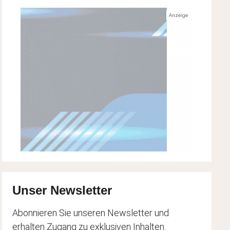
n dich investieren
Zeit gegen Geld
bildung, Coaching, Gesundheit
jobs, Mikroarbeit, Freelancing
Unser Newsletter
Abonnieren Sie unseren Newsletter und
erhalten Zugang zu exklusiven Inhalten.