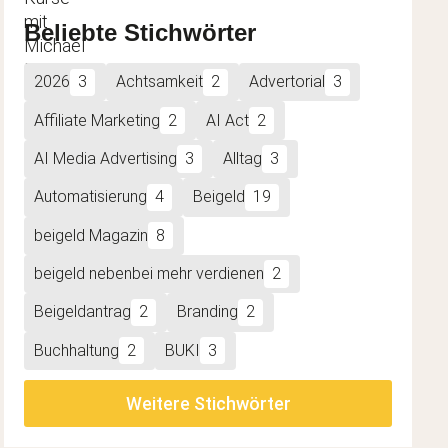
t.html"
Beliebte Stichwörter
2026
3
Achtsamkeit
2
Advertorial
3
.html"
Affiliate Marketing
2
AI Act
2
AI Media Advertising
3
Alltag
3
Automatisierung
4
Beigeld
19
t.html"
beigeld Magazin
8
beigeld nebenbei mehr verdienen
2
Beigeldantrag
2
Branding
2
Buchhaltung
2
BUKI
3
Weitere Stichwörter