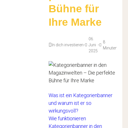
Bühne für
Ihre Marke
06.
8
•
•
In dich investieren
Juni
Minuten
2025
ten
I
isch
Weiter
Neben
Was ist ein Kategorienbanner
und warum ist er so
wirkungsvoll?
Wie funktionieren
Kategorienbanner in den