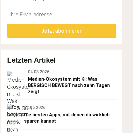
Do
*Ihre
not
E-
fill
Mailadresse:
Jetzt abonnieren
this
field
Letzten Artikel
04.08.2026
Medien-Ökosystem mit KI: Was 
BERGISCH BEWEGT nach zehn Tagen 
zeigt
22.06.2026
Die besten Apps, mit denen du wirklich 
sparen kannst