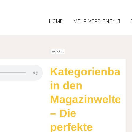
HOME
MEHR VERDIENEN
en
ter
en
Fi
bot
Kategorienban
in den
Magazinwelten
cken
D
– Die
erk
Affil
W
heit
perfekte
ichen