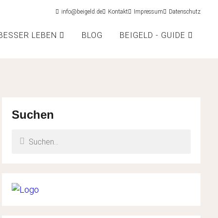
info@beigeld.de
Kontakt
Impressum
Datenschutz
BESSER LEBEN
BLOG
BEIGELD - GUIDE
Fortbildung
nde das passende Angebot
Suchen
ner
igitale Einnahmen
Zeit managen
iate, Etsy, Print-on-Demand, KI
ork-Life, Routinen, Fokus