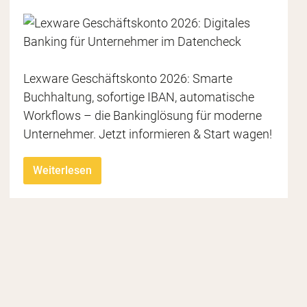
Lexware Geschäftskonto 2026: Smarte
Buchhaltung, sofortige IBAN, automatische
Workflows – die Bankinglösung für moderne
Unternehmer. Jetzt informieren & Start wagen!
iheit
rten
I
Weiterlesen
ichen
sch
Weite
Neben