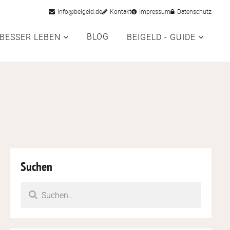
info@beigeld.de
Kontakt
Impressum
Datenschutz
BLOG
BESSER LEBEN
BEIGELD - GUIDE
Fortbildung
inde das passende Angebot
Suchen
igitale Einnahmen
Zeit managen
liate, Etsy, Print-on-Demand, KI
ork-Life, Routinen, Fokus