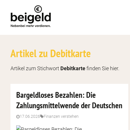
Affiliate
Finde den passenden Anbie
Franchise
Artikel zu Debitkarte
Finde dein passendes Ange
Artikel zum Stichwort
Debitkarte
finden Sie hier.
Bargeldloses Bezahlen: Die
Zahlungsmittelwende der Deutschen
Sidehustles entde
Finanzen versteh
von Onlinejobs bis Handwe
Budget, Sparen, Investier
17.06.2026
Finanzen verstehen