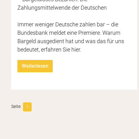
Immer weniger Deutsche zahlen bar – die
Bundesbank meldet eine Premiere. Warum
Bargeld ausgedient hat und was das für uns
bedeutet, erfahren Sie hier.
Weiterlesen
Minimalismus & Fre
Nebengewerbe sta
weniger besitzen, mehr erre
rechtlich, steuerlich, prakti
1