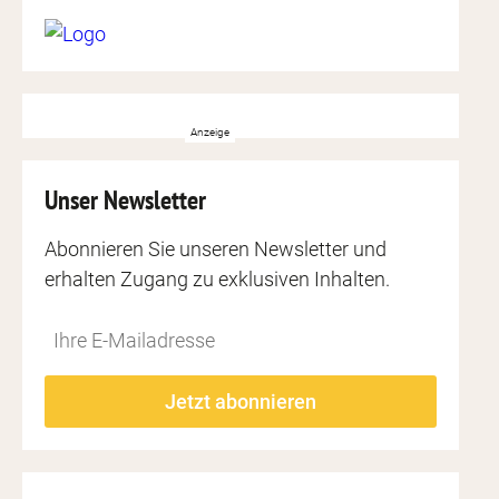
Unser Newsletter
Abonnieren Sie unseren Newsletter und
n dich investieren
Zeit gegen Geld
erhalten Zugang zu exklusiven Inhalten.
rbildung, Coaching, Gesundheit
jobs, Mikroarbeit, Freelancing
Do
*Ihre
not
E-
fill
Mailadresse:
Jetzt abonnieren
this
field