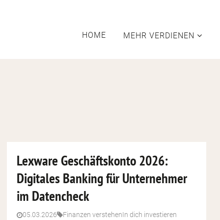
HOME
MEHR VERDIENEN
ter
F
bot
Lexware Geschäftskonto 2026:
Digitales Banking für Unternehmer
cken
en
D
im Datencheck
rk
en
Affi
W
05.03.2026
Finanzen verstehen
In dich investieren