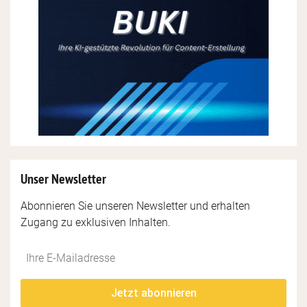
Unser Newsletter
Abonnieren Sie unseren Newsletter und erhalten
Zugang zu exklusiven Inhalten.
Do
*Ihre
not
E-
fill
Mailadresse:
Jetzt abonnieren
this