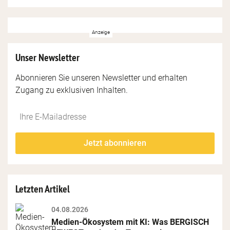
Unser Newsletter
Abonnieren Sie unseren Newsletter und erhalten
Zugang zu exklusiven Inhalten.
Do
*Ihre
not
E-
fill
Mailadresse:
Jetzt abonnieren
this
field
Letzten Artikel
04.08.2026
Medien-Ökosystem mit KI: Was BERGISCH 