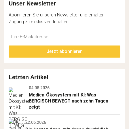
Unser Newsletter
Abonnieren Sie unseren Newsletter und erhalten
Zugang zu exklusiven Inhalten.
Do
*Ihre
not
E-
fill
Mailadresse:
Jetzt abonnieren
this
field
Letzten Artikel
04.08.2026
Medien-Ökosystem mit KI: Was 
BERGISCH BEWEGT nach zehn Tagen 
zeigt
22.06.2026