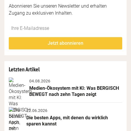
Abonnieren Sie unseren Newsletter und erhalten
Zugang zu exklusiven Inhalten.
Do
*Ihre
not
E-
fill
Mailadresse:
Jetzt abonnieren
this
field
Letzten Artikel
04.08.2026
Medien-Ökosystem mit KI: Was BERGISCH 
BEWEGT nach zehn Tagen zeigt
22.06.2026
Die besten Apps, mit denen du wirklich 
sparen kannst